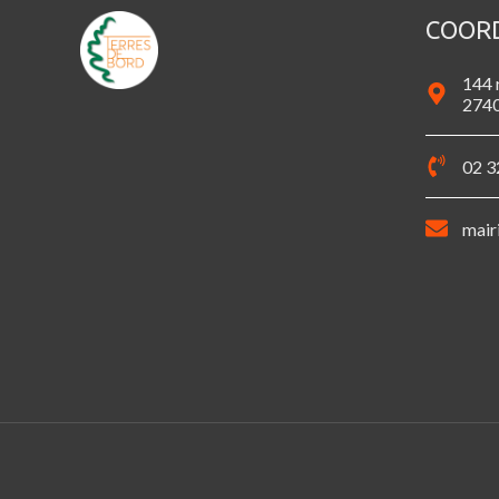
COOR
144 
2740
02 3
mair