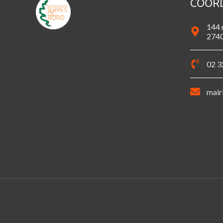
COOR
144 
2740
02 3
mair